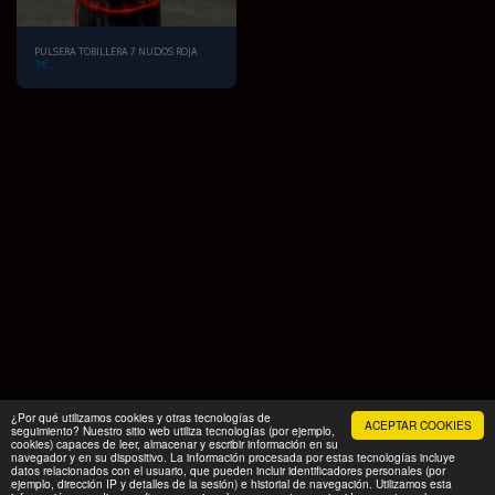
PULSERA TOBILLERA 7 NUDOS ROJA
3
€
¿Por qué utilizamos cookies y otras tecnologías de
ACEPTAR COOKIES
seguimiento? Nuestro sitio web utiliza tecnologías (por ejemplo,
cookies) capaces de leer, almacenar y escribir información en su
navegador y en su dispositivo. La información procesada por estas tecnologías incluye
datos relacionados con el usuario, que pueden incluir identificadores personales (por
INICIO
PRODUCTOS
EXCURSION FAMILIAR
Más
ejemplo, dirección IP y detalles de la sesión) e historial de navegación. Utilizamos esta