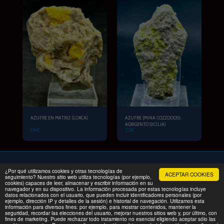
AZUFRE EN MATRIZ (LORCA)
AZUFRE (MINA COZZODOSI,
AGRIGENTO SICILIA)
19
€
25
€
¿Por qué utilizamos cookies y otras tecnologías de
ACEPTAR COOKIES
INICIO
PRODUCTOS
EXCURSION FAMILIAR
Más
seguimiento? Nuestro sitio web utiliza tecnologías (por ejemplo,
cookies) capaces de leer, almacenar y escribir información en su
navegador y en su dispositivo. La información procesada por estas tecnologías incluye
Copyright © 2026 Todos los derechos reservados -
MINERALPRIX
datos relacionados con el usuario, que pueden incluir identificadores personales (por
Términos
|
Privacidad
ejemplo, dirección IP y detalles de la sesión) e historial de navegación. Utilizamos esta
información para diversos fines: por ejemplo, para mostrar contenidos, mantener la
seguridad, recordar las elecciones del usuario, mejorar nuestros sitios web y, por último, con
fines de marketing. Puede rechazar todo tratamiento no esencial eligiendo aceptar sólo las