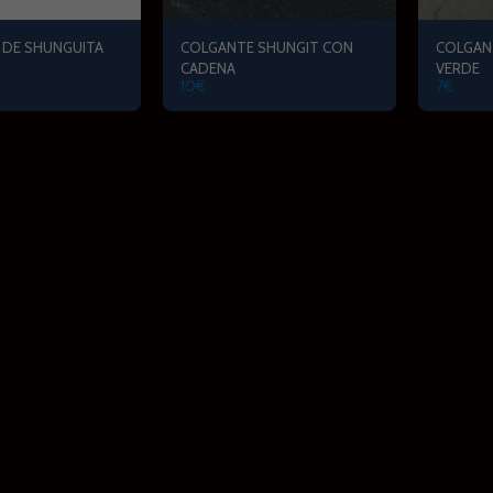
 DE SHUNGUITA
COLGANTE SHUNGIT CON
COLGAN
CADENA
VERDE
10
€
7
€