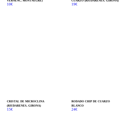
VERNENC, MONTNEGRE)
CUARZO (RIUDARENES, GIRONA)
10
€
19
€
CRISTAL DE MICROCLINA
RODADO CHIP DE CUARZO
(RIUDARENES, GIRONA)
BLANCO
15
€
24
€