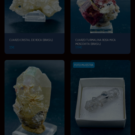
CUARZO CRISTAL DE ROCA (BRASIL)
CUARZO TURMALINA ROSA MICA
MOSCOVITA (BRASIL)
55
€
119
€
FOTO MUESTRA