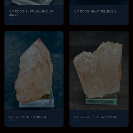
CUARZO CON TURMALINA BI-COLOR
CUARZO CON HEMATITES (BRASIL)
(BRASIL)
35
€
7
€
CUARZO AMATISTADO (BRASIL)
CUARZO CRISTAL DE ROCA (BRASIL)
45
€
55
€