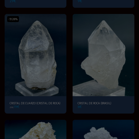
29
€
9
€
-51.28%
CRISTAL DE CUARZO (CRISTAL DE ROCA)
CRISTAL DE ROCA (BRASIL)
19
€
6
€
39
€