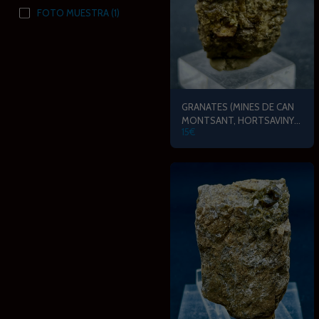
FOTO MUESTRA
(1)
GRANATES (MINES DE CAN
MONTSANT, HORTSAVINYA,
15
€
BARCELONA)