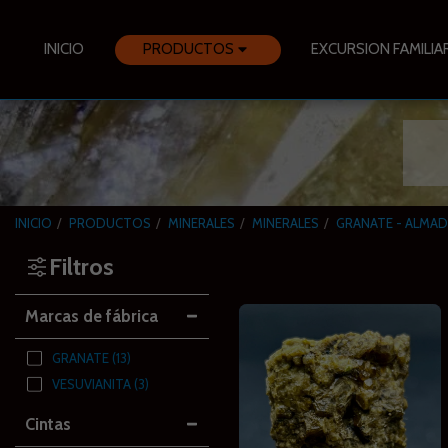
INICIO
PRODUCTOS
EXCURSION FAMILIA
INICIO
PRODUCTOS
MINERALES
MINERALES
GRANATE - ALMA
Filtros
Marcas de fábrica
GRANATE
(13)
VESUVIANITA
(3)
Cintas