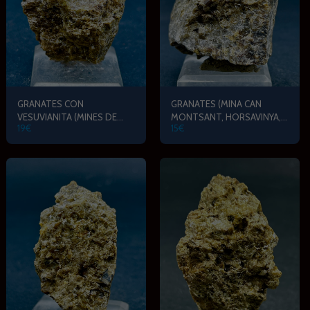
GRANATES CON
GRANATES (MINA CAN
VESUVIANITA (MINES DE
MONTSANT, HORSAVINYA,
19
€
15
€
CAN MONTSANT,
TORDERA)
HORTSAVINYA)