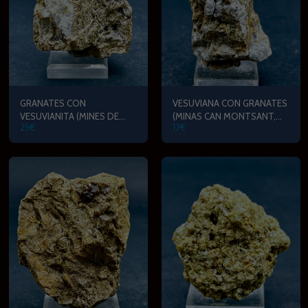
GRANATES CON
VESUVIANA CON GRANATES
VESUVIANITA (MINES DE
(MINAS CAN MONTSANT,
25
€
17
€
CAN MONTSANT,
HORSAVINYA)
HORTSAVINYA)