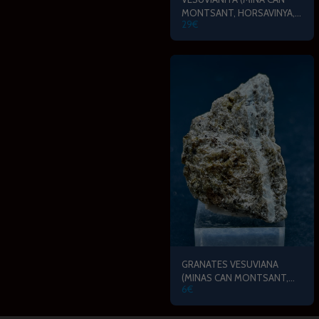
MONTSANT, HORSAVINYA,
29
€
BCN)
GRANATES VESUVIANA
(MINAS CAN MONTSANT,
6
€
HORSAVINYA)