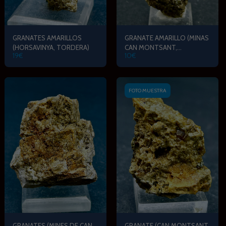
GRANATES AMARILLOS
GRANATE AMARILLO (MINAS
(HORSAVINYA, TORDERA)
CAN MONTSANT,
19
€
10
€
HORTSAVINYA)
FOTO MUESTRA
GRANATES (MINES DE CAN
GRANATE (CAN MONTSANT,