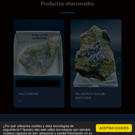
Productos relacionados
TALCO (GIRONA)
MOLIBDENITA (GUALBA,
BARCELONA)
3
€
39
€
¿Por qué utilizamos cookies y otras tecnologías de
ACEPTAR COOKIES
INICIO
PRODUCTOS
EXCURSION FAMILIAR
Más
seguimiento? Nuestro sitio web utiliza tecnologías (por ejemplo,
cookies) capaces de leer, almacenar y escribir información en su