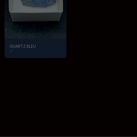
QUARTZ BLEU
1
€