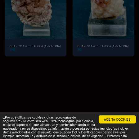
QUARTZO AMETISTA ROSA (ARGENTINA)
QUARTZO AMETISTA ROSA (ARGENTINA)
19
€
5
€
¿Por qué utilizamos cookies y otras tecnologías de
ACEITA COOKIES
seguimiento? Nuestro sitio web utiliza tecnologías (por ejemplo,
cookies) capaces de leer, almacenar y escribir información en su
navegador y en su dispositivo. La información procesada por estas tecnologías incluye
datos relacionados con el usuario, que pueden incluir identificadores personales (por
COMEÇAR
PRODUTOS
EXCURSÃO FAMILIAR
Mais
ejemplo, dirección IP y detalles de la sesión) e historial de navegación. Utilizamos esta