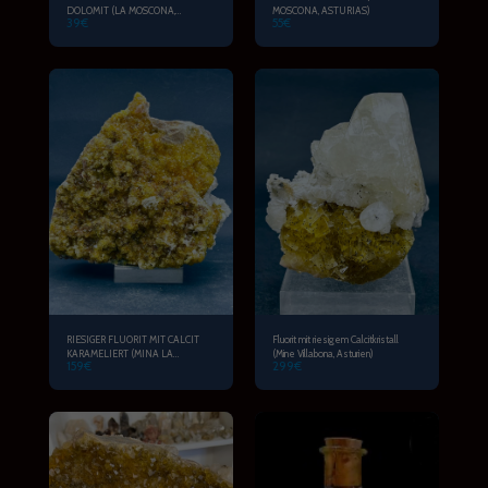
DOLOMIT (LA MOSCONA,
MOSCONA, ASTURIAS)
39
€
55
€
ASTURIEN)
RIESIGER FLUORIT MIT CALCIT
Fluorit mit riesigem Calcitkristall
KARAMELIERT (MINA LA
(Mine Villabona, Asturien)
159
€
299
€
MOSCONA, ASTURIAS)