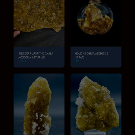
RIESIGER FLUORIT 40 CM (LA
GOLD IN DER FLASCHE (22
MOSCONA, ASTURIAS)
KARAT)
950
€
4
€