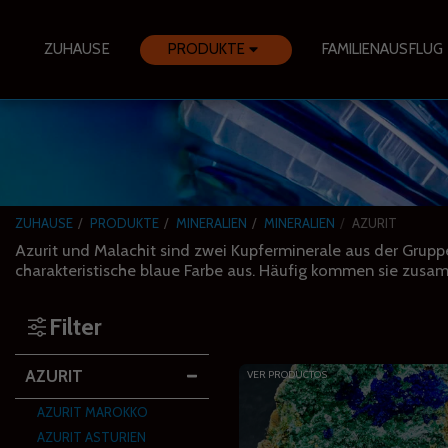
ZUHAUSE
PRODUKTE
FAMILIENAUSFLUG
ZUHAUSE
PRODUKTE
MINERALIEN
MINERALIEN
AZURIT
Azurit und Malachit sind zwei Kupferminerale aus der Gruppe
charakteristische blaue Farbe aus. Häufig kommen sie zus
Filter
AZURIT
VER PRODUCTOS
AZURIT MAROKKO
AZURIT ASTURIEN