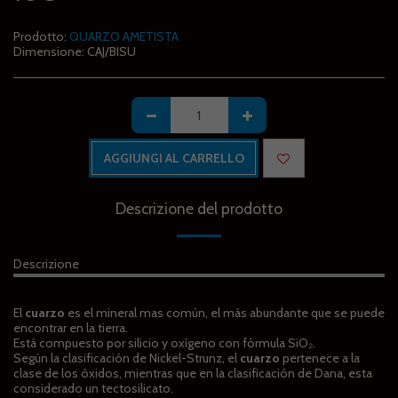
Prodotto:
QUARZO AMETISTA
Dimensione:
CAJ/BISU
AGGIUNGI AL CARRELLO
Descrizione del prodotto
Descrizione
El
cuarzo
es el mineral mas común, el más abundante que se puede
encontrar en la tierra.
Está compuesto por silicio y oxígeno con fórmula SiO₂.
Según la clasificación de Nickel-Strunz, el
cuarzo
pertenece a la
clase de los óxidos, mientras que en la clasificación de Dana, esta
considerado un tectosilicato.