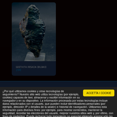
GOETHITA IRISADA (BILBAO)
29
€
¿Por qué utilizamos cookies y otras tecnologías de
ACCETTA I COOKIE
INIZIO
PRODOTTI
ESCURSIONE IN FAMIGLIA
Altro
seguimiento? Nuestro sitio web utiliza tecnologías (por ejemplo,
cookies) capaces de leer, almacenar y escribir información en su
navegador y en su dispositivo. La información procesada por estas tecnologías incluye
Copyright © 2026 Tutti i diritti riservati -
MINERALPRIX
datos relacionados con el usuario, que pueden incluir identificadores personales (por
ejemplo, dirección IP y detalles de la sesión) e historial de navegación. Utilizamos esta
Condizioni
|
Privacy
información para diversos fines: por ejemplo, para mostrar contenidos, mantener la
seguridad, recordar las elecciones del usuario, mejorar nuestros sitios web y, por último, con
fines de marketing. Puede rechazar todo tratamiento no esencial eligiendo aceptar sólo las