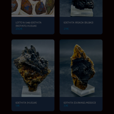
LOTTO 16 Unità GOETHITA
GOETHITA IRISADA (BILBAO)
(RIOTINTO, HUELVA)
250
€
29
€
GOETHITA (HUELVA)
GOTHITA (DURANGO, MESSICO)
15
€
35
€