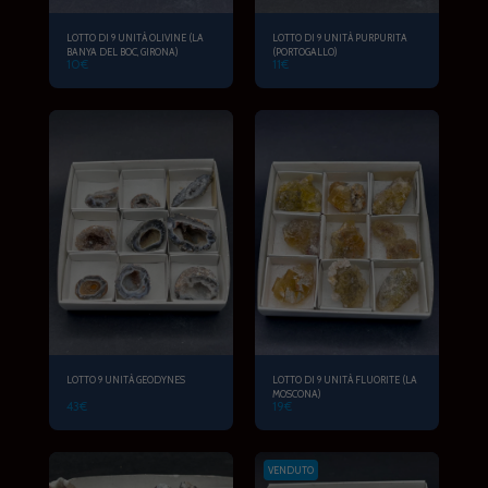
LOTTO DI 9 UNITÀ OLIVINE (LA
LOTTO DI 9 UNITÀ PURPURITA
BANYA DEL BOC, GIRONA)
(PORTOGALLO)
10
€
11
€
LOTTO 9 UNITÀ GEODYNES
LOTTO DI 9 UNITÀ FLUORITE (LA
MOSCONA)
43
€
19
€
VENDUTO