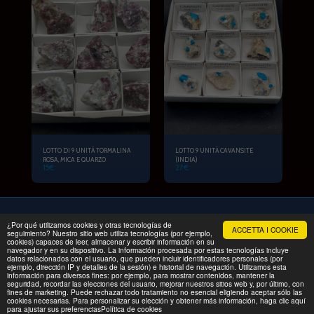
LOTTO DI 9 UNITÀ TORMALINA
LOTTO 9 UNITÀ CAVANSITE
ROSA, MICA E QUARZO
(INDIA)
15
€
27
€
¿Por qué utilizamos cookies y otras tecnologías de
ACCETTA I COOKIE
INIZIO
PRODOTTI
ESCURSIONE IN FAMIGLIA
Altro
seguimiento? Nuestro sitio web utiliza tecnologías (por ejemplo,
cookies) capaces de leer, almacenar y escribir información en su
navegador y en su dispositivo. La información procesada por estas tecnologías incluye
Copyright © 2026 Tutti i diritti riservati -
MINERALPRIX
datos relacionados con el usuario, que pueden incluir identificadores personales (por
Condizioni
|
Privacy
ejemplo, dirección IP y detalles de la sesión) e historial de navegación. Utilizamos esta
información para diversos fines: por ejemplo, para mostrar contenidos, mantener la
seguridad, recordar las elecciones del usuario, mejorar nuestros sitios web y, por último, con
fines de marketing. Puede rechazar todo tratamiento no esencial eligiendo aceptar sólo las
cookies necesarias. Para personalizar su elección y obtener más información, haga clic aquí
para ajustar sus preferenciasPolítica de cookies