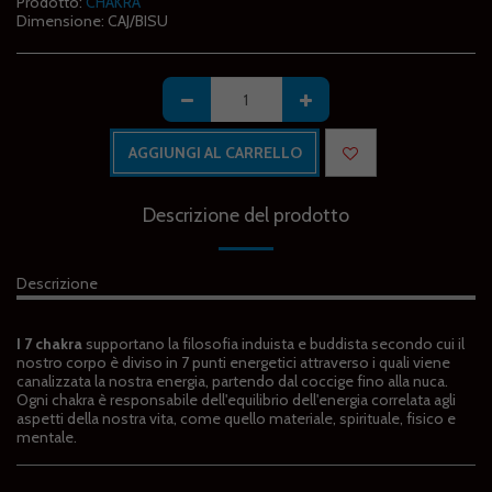
Prodotto:
CHAKRA
Dimensione:
CAJ/BISU
AGGIUNGI AL CARRELLO
Descrizione del prodotto
Descrizione
I 7 chakra
supportano la filosofia induista e buddista secondo cui il
nostro corpo è diviso in 7 punti energetici attraverso i quali viene
canalizzata la nostra energia, partendo dal coccige fino alla nuca.
Ogni chakra è responsabile dell'equilibrio dell'energia correlata agli
aspetti della nostra vita, come quello materiale, spirituale, fisico e
mentale.