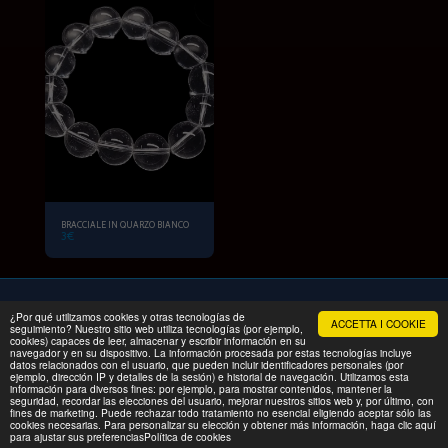
BRACCIALE IN QUARZO BIANCO
3
€
¿Por qué utilizamos cookies y otras tecnologías de
ACCETTA I COOKIE
INIZIO
PRODOTTI
ESCURSIONE IN FAMIGLIA
Altro
seguimiento? Nuestro sitio web utiliza tecnologías (por ejemplo,
cookies) capaces de leer, almacenar y escribir información en su
navegador y en su dispositivo. La información procesada por estas tecnologías incluye
Copyright © 2026 Tutti i diritti riservati -
MINERALPRIX
datos relacionados con el usuario, que pueden incluir identificadores personales (por
ejemplo, dirección IP y detalles de la sesión) e historial de navegación. Utilizamos esta
Condizioni
|
Privacy
información para diversos fines: por ejemplo, para mostrar contenidos, mantener la
seguridad, recordar las elecciones del usuario, mejorar nuestros sitios web y, por último, con
fines de marketing. Puede rechazar todo tratamiento no esencial eligiendo aceptar sólo las
cookies necesarias. Para personalizar su elección y obtener más información, haga clic aquí
para ajustar sus preferenciasPolítica de cookies