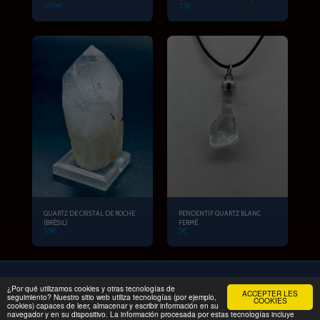
109
€
35
€
QUARTZ DE CRISTAL DE ROCHE
PENDENTIF QUARTZ BLANC
(BRÉSIL)
FERMÉ
35
€
5
€
¿Por qué utilizamos cookies y otras tecnologías de
ACCEPTER LES
DÉBUT
PRODUITS
EXCURSION FAMILIALE
Plus
seguimiento? Nuestro sitio web utiliza tecnologías (por ejemplo,
COOKIES
cookies) capaces de leer, almacenar y escribir información en su
navegador y en su dispositivo. La información procesada por estas tecnologías incluye
Droits d'auteur © 2026 Tous droits réservés -
MINERALPRIX