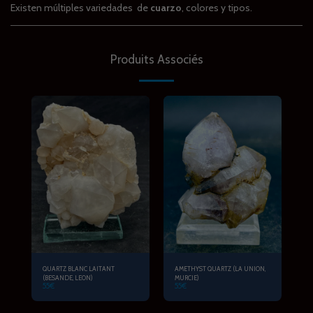
Existen múltiples variedades de
cuarzo
, colores y tipos.
Produits Associés
QUARTZ BLANC LAITANT
AMETHYST QUARTZ (LA UNION,
(BESANDE, LEON)
MURCIE)
55
€
55
€