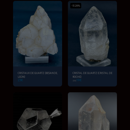
-51.28%
CRISTAUX DE QUARTZ (BESANDE,
CRISTAL DE QUARTZ (CRISTAL DE
LEON)
ROCHE)
25
€
19
€
39
€