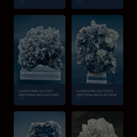
72
€
59
€
ASTURIES)
FLUORITE AVEC CALCITE ET
FLUORITE AVEC CALCITE SUR
PIRITE (MINA EMILIO, ASTURIES)
PIRITE (MINA EMILIO, ASTURIES)
55
€
55
€