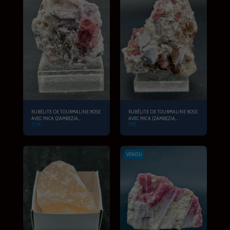
RUBÉLITE DE TOURMALINE ROSE
RUBÉLITE DE TOURMALINE ROSE
AVEC MICA (ZAMBEZIA,
AVEC MICA (ZAMBEZIA,
10
€
15
€
MOZAMBIQUE)
MOZAMBIQUE)
VENDU