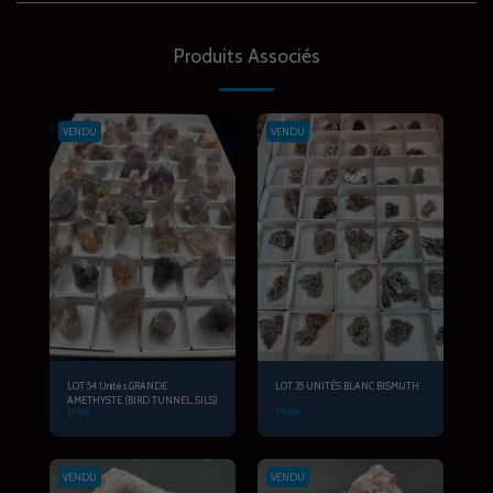
Produits Associés
VENDU
VENDU
LOT 54 Unités.GRANDE
LOT 35 UNITÉS BLANC BISMUTH
AMETHYSTE (BIRD TUNNEL, SILS)
119
€
199
€
VENDU
VENDU