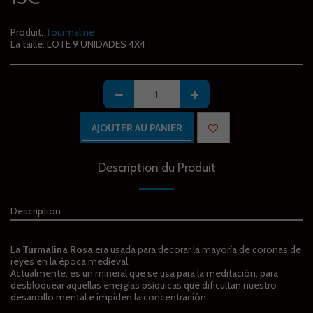
Produit:
Tourmaline
La taille:
LOTE 9 UNIDADES 4X4
AJOUTER AU PANIER
Description du Produit
Description
La
Turmalina
Rosa
era usada para decorar la mayoría de coronas de
reyes en la época medieval.
Actualmente, es un mineral que se usa para la meditación, para
desbloquear aquellas energías psíquicas que dificultan nuestro
desarrollo mental e impiden la concentración.